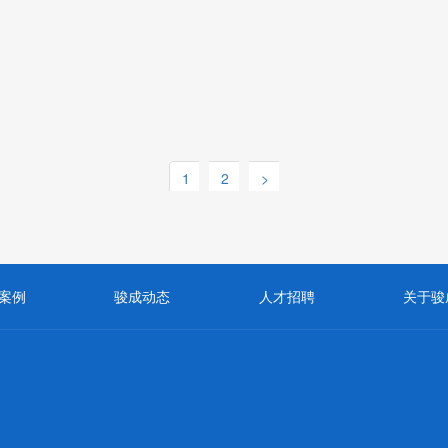
1
2
>
案例
骏成动态
人才招聘
关于骏